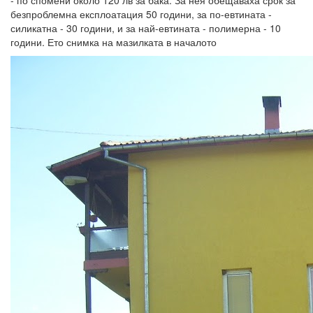
- по спомени около 120 лв за бака. За нея обещаваха срок за
безпроблемна експлоатация 50 години, за по-евтината -
силикатна - 30 години, и за най-евтината - полимерна - 10
години. Ето снимка на мазилката в началото