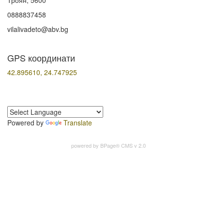
Троян, 5600
0888837458
vilalivadeto@abv.bg
GPS координати
42.895610, 24.747925
Powered by
Translate
powered by
BPage® CMS v 2.0